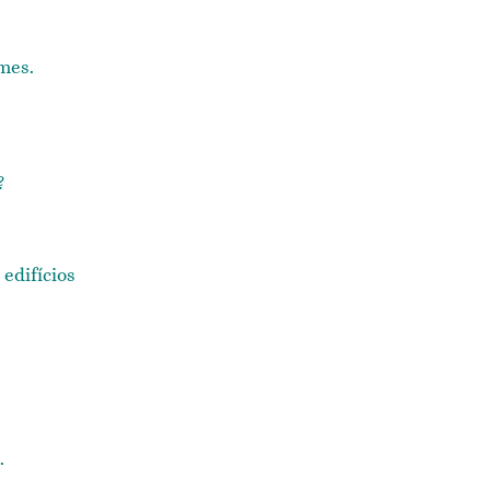
mes.
?
.
 edifícios
.