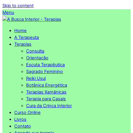
Skip to content
Menu
Home
A Terapeuta
Terapias
Consulta
Orientação
Escuta Terapêutica
Sagrado Feminino
Reiki Usui
Botânica Energética
Terapias Xamânicas
Terapia para Casais
Cura da Crinça Interior
Curso Online
Livros
Contato
Agende sua terapia