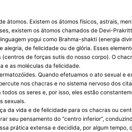
de átomos. Existem os átomos físicos, astrais, men
ses, existem os átomos chamados de Devi-Prakritti,
linguagem yogui como Brahma-shakti (energia divi
 alegria, de felicidade ou de glória. Esses eleme
as (centros de forças sutis do nosso corpo). O cha
a e as moléculas da felicidade.
permatozóides. Quando efetuamos o ato sexual e
percute nos chacras e no sistema nervoso dos cita
ra todos os seres e, por isso, eles estão constan
s sexuais.
ça da vida e de felicidade para os chacras ou centr
irar seu pensamento do “centro inferior”, conduzi
ssa prática extensa e decidida, por algum tempo,