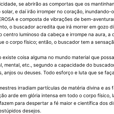
icidade, se abrirão as comportas que os mantinham
 solar, e daí irão irromper no coração, inundando-o
A e composta de vibrações de bem-aventurança,
to, o buscador acredita que irá morrer em gozo di
o centro luminoso da cabeça e irrompe na aura, a qu
que o corpo físico; então, o buscador tem a sensaç
o existe coisa alguma no mundo material que poss
ral, mental, etc., segundo a capacidade do buscado
anjos ou deuses. Todo esforço e luta que se faça
mestres irradiam partículas de matéria divina e as
ção arde em glória intensa em todo o corpo físico
fazem para despertar a fé maior e científica dos di
estúpidos desejos.