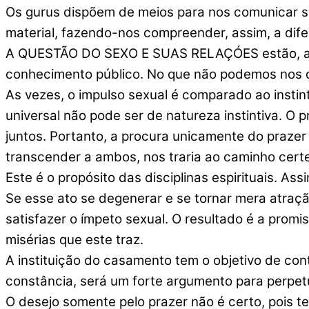
Os gurus dispõem de meios para nos comunicar se
material, fazendo-nos compreender, assim, a dif
A QUESTÃO DO SEXO E SUAS RELAÇÓES estão, apar
conhecimento público. No que não podemos nos de
As vezes, o impulso sexual é comparado ao insti
universal não pode ser de natureza instintiva. O 
juntos. Portanto, a procura unicamente do prazer
transcender a ambos, nos traria ao caminho certei
Este é o propósito das disciplinas espirituais. A
Se esse ato se degenerar e se tornar mera atraç
satisfazer o ímpeto sexual. O resultado é a promi
misérias que este traz.
A instituição do casamento tem o objetivo de con
constância, será um forte argumento para perpetu
O desejo somente pelo prazer não é certo, pois t