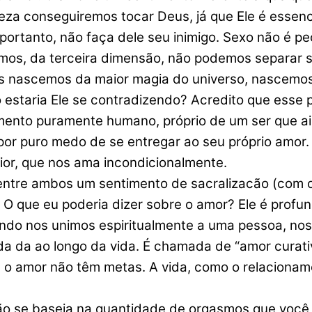
teza conseguiremos tocar Deus, já que Ele é essen
rtanto, não faça dele seu inimigo. Sexo não é peca
mos, da terceira dimensão, não podemos separar s
 nascemos da maior magia do universo, nascemos d
 estaria Ele se contradizendo? Acredito que esse
nto puramente humano, próprio de um ser que ai
 por puro medo de se entregar ao seu próprio amor
ior, que nos ama incondicionalmente.
 ambos um sentimento de sacralizacão (com o co
 O que eu poderia dizer sobre o amor? Ele é profun
do nos unimos espiritualmente a uma pessoa, nos 
ada da ao longo da vida. É chamada de “amor curati
e o amor não têm metas. A vida, como o relacionam
ão se baseia na quantidade de orgasmos que você 