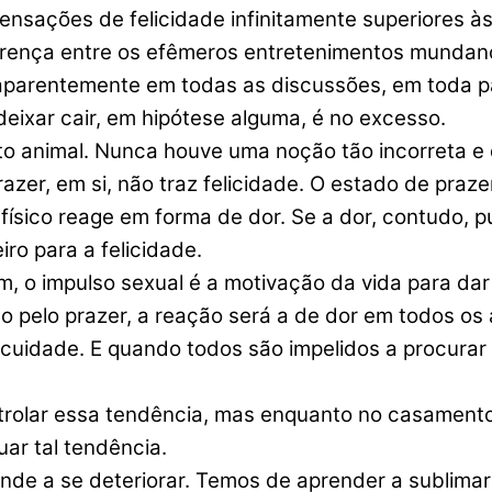
nsações de felicidade infinitamente superiores 
erença entre os efêmeros entretenimentos mundan
entemente em todas as discussões, em toda par
ixar cair, em hipótese alguma, é no excesso.
nto animal. Nunca houve uma noção tão incorreta e
prazer, em si, não traz felicidade. O estado de pr
 físico reage em forma de dor. Se a dor, contudo, 
ro para a felicidade.
ssim, o impulso sexual é a motivação da vida para d
ão pelo prazer, a reação será a de dor em todos o
scuidade. E quando todos são impelidos a procurar 
trolar essa tendência, mas enquanto no casamento 
ar tal tendência.
ende a se deteriorar. Temos de aprender a sublimar