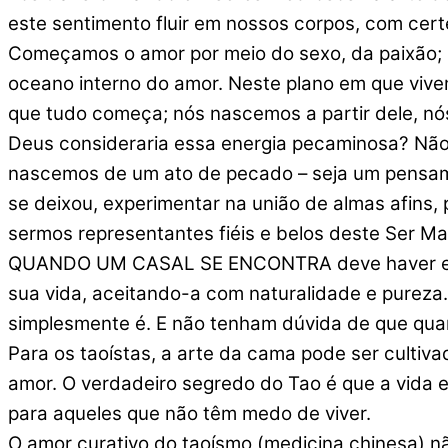
este sentimento fluir em nossos corpos, com cer
Começamos o amor por meio do sexo, da paixão; po
oceano interno do amor. Neste plano em que vive
que tudo começa; nós nascemos a partir dele, nós
Deus consideraria essa energia pecaminosa? Não
nascemos de um ato de pecado – seja um pensame
se deixou, experimentar na união de almas afins,
sermos representantes fiéis e belos deste Ser Ma
QUANDO UM CASAL SE ENCONTRA deve haver entre
sua vida, aceitando-a com naturalidade e pureza.
simplesmente é. E não tenham dúvida de que quan
Para os taoístas, a arte da cama pode ser cultiv
amor. O verdadeiro segredo do Tao é que a vida 
para aqueles que não têm medo de viver.
O amor curativo do taoísmo (medicina chinesa) n