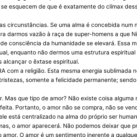
l se esquecem de que é exatamente do clímax des
as circunstâncias. Se uma alma é concebida num m
ara darmos vazão à raça de super-homens a que Ni
o de consciência da humanidade se elevará. Essa 
ual, enquanto não dermos uma estrutura espiritual
alcançar o êxtase espiritual.
m a religião. Esta mesma energia sublimada nos
tristezas, somente a felicidade permanente; send
. Mas que tipo de amor? Não existe coisa alguma 
eita. Portanto, o amor não se compra, não se vend
ele está centralizado na alma do próprio ser human
gmas, o amor aparecerá. Não podemos deixar que pr
 amor. O amor é um sentimento inerente a qualque