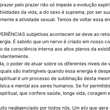
razer pelo prazer não só impede a evolução espir
tividades da vida, a do sexo é suprema, por ser s
ente a atividade sexual. Temos de voltar essa ener
CIAS subjetivas acontecem se deve ao retorno de
nergia. É sabido que um nervo é criado em nosso c
o da consciência interna aos altos planos da exis
endentemente.
a, o poder de atuar sobre os diferentes níveis de v
 quais são inatingíveis quando essa energia é des
espiritual é um processo de sublimação desta mesma
 física e mental aos seres humanos. Se for permitido 
espiritual, que confere saúde, longa vida, coragem
uito negligenciado por todos nós. Um ato que gera