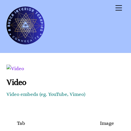
Skip
Men
to
content
Video
Video embeds (eg. YouTube, Vimeo)
Tab
Image