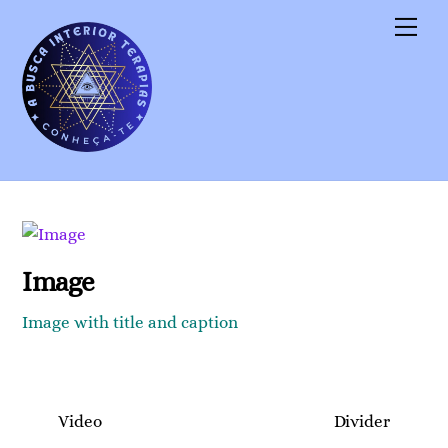
Skip
Men
to
content
Image
Image with title and caption
Video
Divider