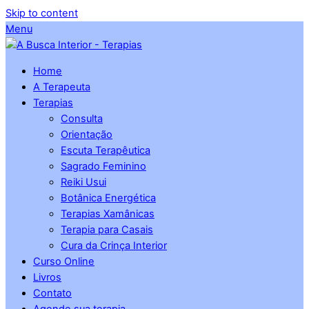
Skip to content
Menu
Home
A Terapeuta
Terapias
Consulta
Orientação
Escuta Terapêutica
Sagrado Feminino
Reiki Usui
Botânica Energética
Terapias Xamânicas
Terapia para Casais
Cura da Crinça Interior
Curso Online
Livros
Contato
Agende sua terapia