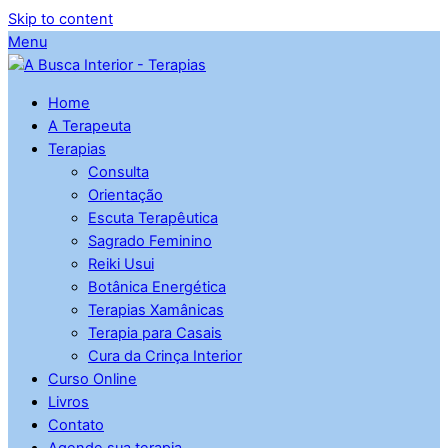
Skip to content
Menu
Home
A Terapeuta
Terapias
Consulta
Orientação
Escuta Terapêutica
Sagrado Feminino
Reiki Usui
Botânica Energética
Terapias Xamânicas
Terapia para Casais
Cura da Crinça Interior
Curso Online
Livros
Contato
Agende sua terapia