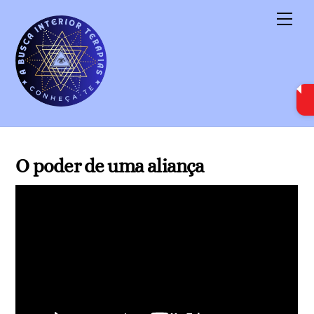
Skip
Men
to
content
O poder de uma aliança