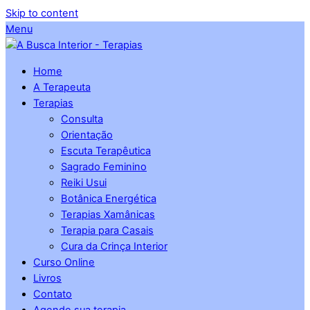
Skip to content
Menu
Home
A Terapeuta
Terapias
Consulta
Orientação
Escuta Terapêutica
Sagrado Feminino
Reiki Usui
Botânica Energética
Terapias Xamânicas
Terapia para Casais
Cura da Crinça Interior
Curso Online
Livros
Contato
Agende sua terapia