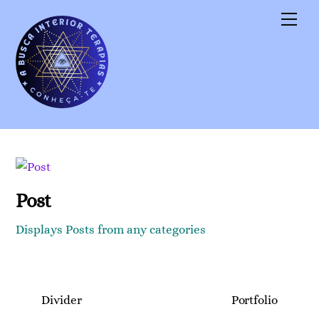
Skip
Men
to
content
Post
Displays Posts from any categories
Divider
Portfolio