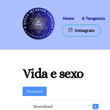
Skip
to
content
Home
A Terapeuta
Instagram
Vida e sexo
Download
Download
6