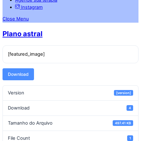
Instagram
Close Menu
Plano astral
[featured_image]
Download
Version
[version]
Download
4
Tamanho do Arquivo
497.41 KB
File Count
1