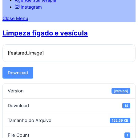
Instagram
Close Menu
Limpeza fígado e vesícula
[featured_image]
Download
Version
[version]
Download
14
Tamanho do Arquivo
152.39 KB
File Count
1