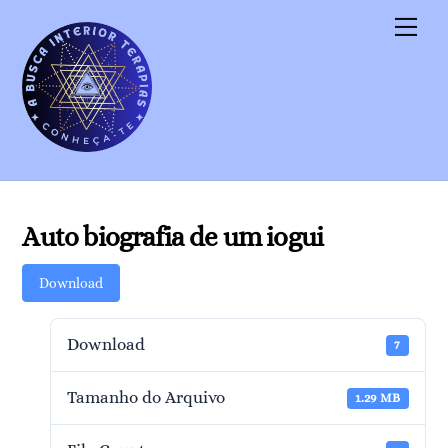
Skip
Men
to
content
Auto biografia de um iogui
Download
Download
7
Tamanho do Arquivo
1.29 MB