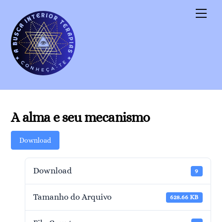
Skip
Men
to
content
A alma e seu mecanismo
Download
Download
9
Tamanho do Arquivo
628.66 KB