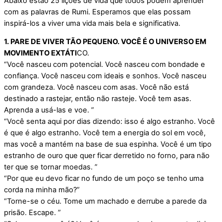
Abaixo estão 25 lições de vida que todos podem aprender
com as palavras de Rumi. Esperamos que elas possam
inspirá-los a viver uma vida mais bela e significativa.
1. PARE DE VIVER TÃO PEQUENO. VOCÊ É O UNIVERSO EM
MOVIMENTO EXTÁTI
CO.
“Você nasceu com potencial. Você nasceu com bondade e
confiança. Você nasceu com ideais e sonhos. Você nasceu
com grandeza. Você nasceu com asas. Você não está
destinado a rastejar, então não rasteje. Você tem asas.
Aprenda a usá-las e voe. ”
“Você senta aqui por dias dizendo: isso é algo estranho. Você
é que é algo estranho. Você tem a energia do sol em você,
mas você a mantém na base de sua espinha. Você é um tipo
estranho de ouro que quer ficar derretido no forno, para não
ter que se tornar moedas. ”
“Por que eu devo ficar no fundo de um poço se tenho uma
corda na minha mão?”
“Torne-se o céu. Tome um machado e derrube a parede da
prisão. Escape. ”