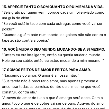
15. APRECIE TANTO O BOM QUANTO O RUIM EM SUA VIDA.
“Seja grato por quem vem, porque cada um foi enviado como
um guia do além.”
“Se você está irritado com cada esfregar, como você vai ser
polido?”
“Quando alguém bate num tapete, os golpes não são contra o
tapete, são contra a poeira.”
16. VOCÊ MUDA O SEU MUNDO, MUDANDO-SE A SI MESMO.
“Ontem eu era inteligente, então eu queria mudar o mundo.
Hoje eu sou sábio, então eu estou mudando a mim mesmo. ”
17. SOMOS FEITOS DE AMOR E FEITOS PARA AMAR.
“Nascemos do amor; O amor é a nossa mãe. ”
“Sua tarefa não é procurar o amor, mas apenas procurar e
encontrar todas as barreiras dentro de si mesmo que você
construiu contra ele.”
“Através do amor de tudo o que é amargo será doce. Com o
amor, tudo o que é de cobre vai ser de ouro. Através do amor
toda mistura se tornará vinho. Através do Amor toda a dor vai