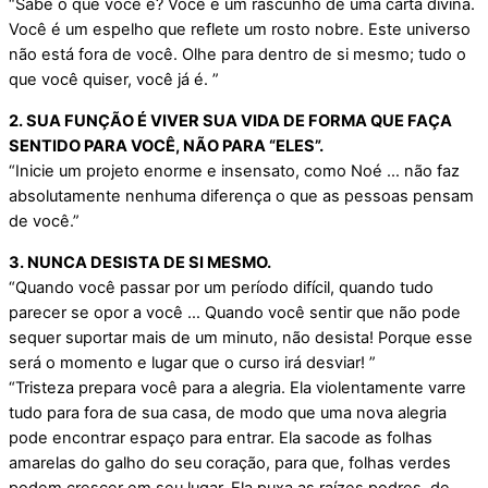
“Sabe o que você é? Você é um rascunho de uma carta divina.
Você é um espelho que reflete um rosto nobre. Este universo
não está fora de você. Olhe para dentro de si mesmo; tudo o
que você quiser, você já é. ”
2. SUA FUNÇÃO É VIVER SUA VIDA DE FORMA QUE FAÇA
SENTIDO PARA VOCÊ, NÃO PARA “ELES”.
“Inicie um projeto enorme e insensato, como Noé … não faz
absolutamente nenhuma diferença o que as pessoas pensam
de você.”
3. NUNCA DESISTA DE SI MESMO.
“Quando você passar por um período difícil, quando tudo
parecer se opor a você … Quando você sentir que não pode
sequer suportar mais de um minuto, não desista! Porque esse
será o momento e lugar que o curso irá desviar! ”
“Tristeza prepara você para a alegria. Ela violentamente varre
tudo para fora de sua casa, de modo que uma nova alegria
pode encontrar espaço para entrar. Ela sacode as folhas
amarelas do galho do seu coração, para que, folhas verdes
podem crescer em seu lugar. Ela puxa as raízes podres, de